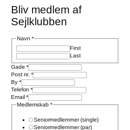
Bliv medlem af
Sejlklubben
Navn
*
First
Last
Gade
*
Post nr.
*
Navn
By
*
Post
Telefon
*
Besked
Email
*
Medlemskab
*
Seniormedlemmer (single)
Seniormedlemmer (par)