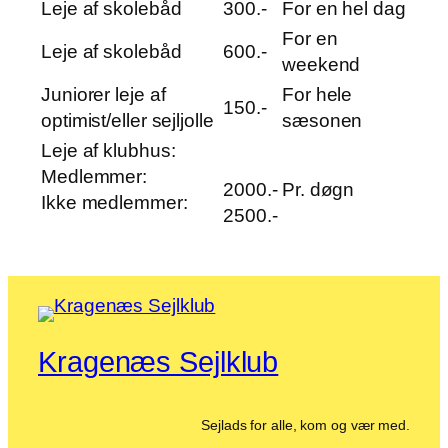
Leje af skolebåd
300.-
For en hel dag
For en
Leje af skolebåd
600.-
weekend
Juniorer leje af
For hele
150.-
optimist/eller sejljolle
sæsonen
Leje af klubhus:
Medlemmer:
2000.-
Pr. døgn
Ikke medlemmer:
2500.-
Kragenæs Sejlklub
Sejlads for alle, kom og vær med.